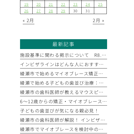
19
20
21
22
23
24
25
26
27
28
29
30
31
« 2月
2月 »
最新記事
施設基準に関わる掲示について R8.6.1
インビザラインはどんな人におすすめ？ 綾瀬市の歯科医師が教えるマウスピース矯正の全貌
綾瀬市で始めるマイオブレース矯正｜お子さまの未来の歯並びを守るために
綾瀬で始める子どもの歯並び治療：マウスピース矯正と小児矯正の全知識
綾瀬市の歯科医師が教えるマウスピース矯正のメカニズム
6〜12歳からの矯正・マイオブレース治療｜お子さまの成長を活かすマウスピース矯正
子どもの歯並びが気になる親必見！
綾瀬市の歯科医師が解説！ インビザライン矯正のメリットと治療を始めるまでのステップ
綾瀬市でマイオブレースを検討中の方へ｜つだ歯科矯正歯科の小児予防矯正ガイド