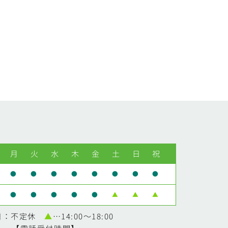
月
火
水
木
金
土
日
祝
●
●
●
●
●
●
●
●
●
●
●
●
●
▲
▲
▲
日：不定休
▲
…14:00～18:00