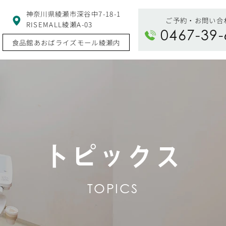
神奈川県綾瀬市深谷中7-18-1
ご予約・お問い合
RISEMALL綾瀬A-03
0467-39-
食品館あおばライズモール綾瀬内
トピックス
TOPICS