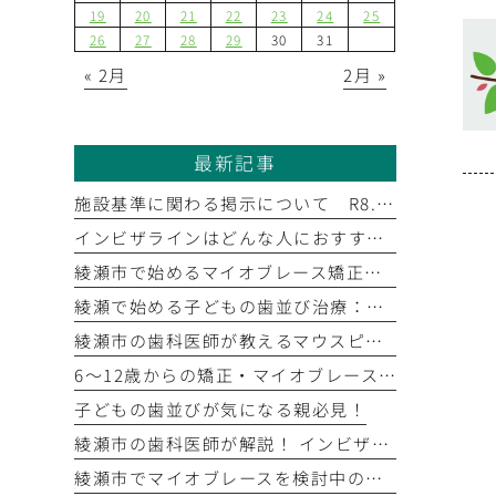
19
20
21
22
23
24
25
26
27
28
29
30
31
« 2月
2月 »
最新記事
施設基準に関わる掲示について R8.6.1
インビザラインはどんな人におすすめ？ 綾瀬市の歯科医師が教えるマウスピース矯正の全貌
綾瀬市で始めるマイオブレース矯正｜お子さまの未来の歯並びを守るために
綾瀬で始める子どもの歯並び治療：マウスピース矯正と小児矯正の全知識
綾瀬市の歯科医師が教えるマウスピース矯正のメカニズム
6〜12歳からの矯正・マイオブレース治療｜お子さまの成長を活かすマウスピース矯正
子どもの歯並びが気になる親必見！
綾瀬市の歯科医師が解説！ インビザライン矯正のメリットと治療を始めるまでのステップ
綾瀬市でマイオブレースを検討中の方へ｜つだ歯科矯正歯科の小児予防矯正ガイド