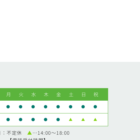
月
火
水
木
金
土
日
祝
●
●
●
●
●
●
●
●
●
●
●
●
●
▲
▲
▲
日：不定休
▲
…14:00～18:00